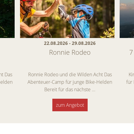
22.08.2026 - 29.08.2026
Ronnie Rodeo
7
ht Das
Ronnie Rodeo und die Wilden Acht Das
Ki
Helden
Abenteuer-Camp für junge Bike-Helden
für
Bereit für das nächste ...
zum Angebot