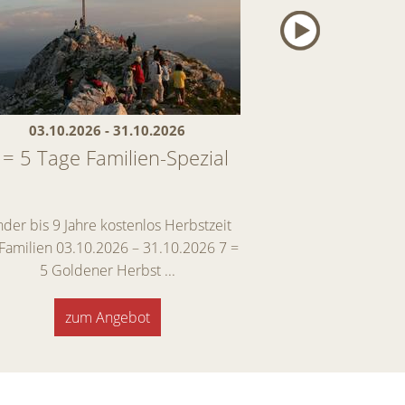
03.10.2026 - 31.10.2026
28.11.2026 
 = 5 Tage Familien-Spezial
Erster Schnee –
Und daz
nder bis 9 Jahre kostenlos Herbstzeit
Winterbeginn Spec
 Familien 03.10.2026 – 31.10.2026 7 =
Skifahren genießen
5 Goldener Herbst ...
auskosten E
zum Angebot
zum A