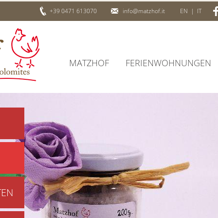
+39 0471 613070
info@matzhof.it
EN
|
IT
MATZHOF
FERIENWOHNUNGEN
TEN