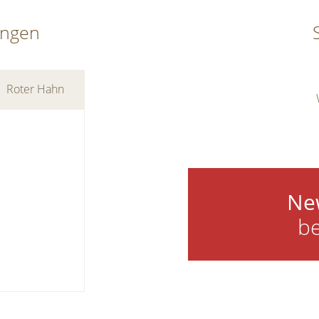
ungen
Roter Hahn
Ne
be