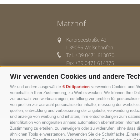
Matzhof
Karerseestraße 42
I-39056 Welschnofen
Tel. +39 0471 613070
Fax +39 0471 614375
info@matzhof.it
Wir verwenden Cookies und andere Tec
Wir und andere ausgewählte
6 Drittparteien
verwenden Cookies und ähnli
vorbehaltlich Ihrer Zustimmung, zu Werbezwecken. Wir können Ihre Date
zur auswahl von werbeanzeigen, erstellung von profilen für personalisie
COOKIE-RICHTLINIE
IMPRESSUM
SITEMAP
von profilen zur auswahl personalisierter inhalte, messung der werbele
quellen, entwicklung und verbesserung der angebote, verwendung reduzie
und anzeige von werbung und inhalten, ihre entscheidungen zum datens
identifikation von endgeräten anhand automatisch übermittelter informat
Zustimmung zu erteilen, zu verweigern oder zu widerrufen, ohne dass d
ähnlichen Tools einverstanden. Verwenden Sie die Schaltfläche „Einstel