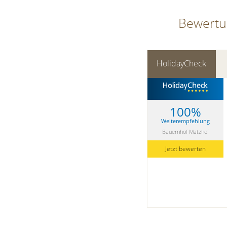
Bewert
HolidayCheck
100%
Weiterempfehlung
Bauernhof Matzhof
Jetzt bewerten