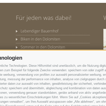
Für jeden was dabei!
Lebendiger Bauernhof
Biken in den Dolomiten
Sommer in den Dolomiten
Winter in den Dolomiten
hnologien
che Technologien. Diese Hilfsmittel sind unerlässlich, um die Nutzung digita
n zum Beispiel für folgende Zwecke verwenden: speichern von oder zugriff a
rte werbung, verwendung von profilen zur auswahl personalisierter werbung, er
PRIVACY
COOKIE PRÄFERENZEN
istung, messung der performance von inhalten, analyse von zielgruppen durch
rter daten zur auswahl von inhalten, gewährleistung der sicherheit, verhind
chutz speichern und übermitteln, abgleichung und kombination von daten aus 
ionen, verwendung genauer standortdaten, geräte anhand von aktiv angeforderte
ies zu wesentlichen Einschränkungen führt. Wenn Sie auf „Cookies akzeptiere
lungen verwalten", um Ihre Auswahl anzupassen oder „Alle ablehnen", um ohne 