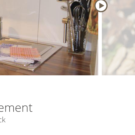
tement
ck