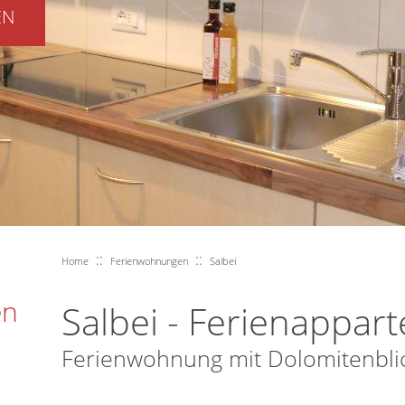
EN
::
::
Home
Ferienwohnungen
Salbei
en
Salbei - Ferienappar
Ferienwohnung mit Dolomitenbli