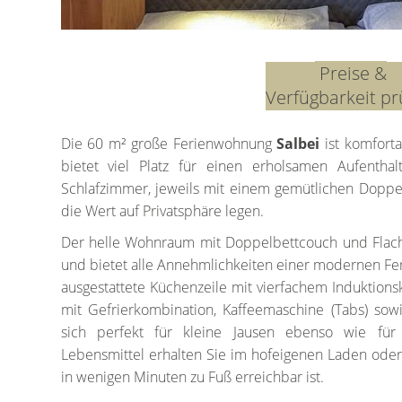
Preise &
Verfügbarkeit pr
Die 60 m² große Ferienwohnung
Salbei
ist komforta
bietet viel Platz für einen erholsamen Aufenthal
Schlafzimmer, jeweils mit einem gemütlichen Doppelb
die Wert auf Privatsphäre legen.
Der helle Wohnraum mit Doppelbettcouch und Flach
und bietet alle Annehmlichkeiten einer modernen Fe
ausgestattete Küchenzeile mit vierfachem Induktions
mit Gefrierkombination, Kaffeemaschine (Tabs) sow
sich perfekt für kleine Jausen ebenso wie fü
Lebensmittel erhalten Sie im hofeigenen Laden ode
in wenigen Minuten zu Fuß erreichbar ist.