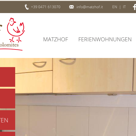
+39 0471 613070
info@matzhof.it
EN
|
IT
MATZHOF
FERIENWOHNUNGEN
TEN