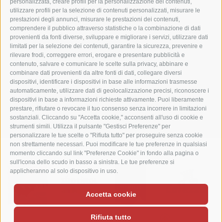
personalizzata, creare profili per la personalizzazione dei contenuti,
I-39056 Nova Levante
utilizzare profili per la selezione di contenuti personalizzati, misurare le
Tel. +39 0471 613070
prestazioni degli annunci, misurare le prestazioni dei contenuti,
comprendere il pubblico attraverso statistiche o la combinazione di dati
Fax +39 0471 614375
provenienti da fonti diverse, sviluppare e migliorare i servizi, utilizzare dati
info@matzhof.it
limitati per la selezione dei contenuti, garantire la sicurezza, prevenire e
rilevare frodi, correggere errori, erogare e presentare pubblicità e
contenuto, salvare e comunicare le scelte sulla privacy, abbinare e
combinare dati provenienti da altre fonti di dati, collegare diversi
dispositivi, identificare i dispositivi in base alle informazioni trasmesse
COOKIE POLICY
PRIVACY
CREDITS
MAPPA DEL SITO
automaticamente, utilizzare dati di geolocalizzazione precisi, riconoscere i
PREFERENZE COOKIES
dispositivi in base a informazioni richieste attivamente. Puoi liberamente
prestare, rifiutare o revocare il tuo consenso senza incorrere in limitazioni
sostanziali. Cliccando su "Accetta cookie," acconsenti all'uso di cookie e
strumenti simili. Utilizza il pulsante "Gestisci Preferenze" per
personalizzare le tue scelte o "Rifiuta tutto" per proseguire senza cookie
non strettamente necessari. Puoi modificare le tue preferenze in qualsiasi
momento cliccando sul link "Preferenze Cookie" in fondo alla pagina o
sull'icona dello scudo in basso a sinistra. Le tue preferenze si
applicheranno al solo dispositivo in uso.
Accetta cookie
Rifiuta tutto