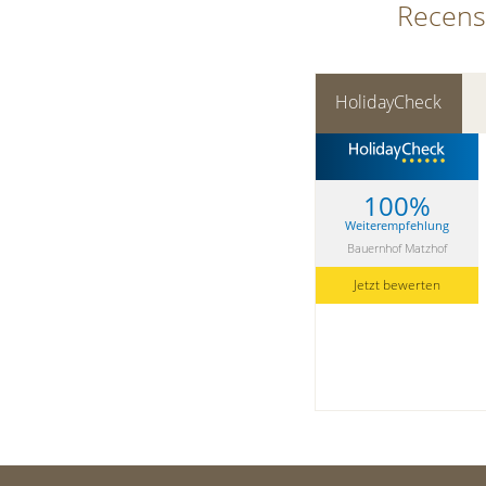
Recens
HolidayCheck
100%
Weiterempfehlung
Bauernhof Matzhof
Jetzt bewerten