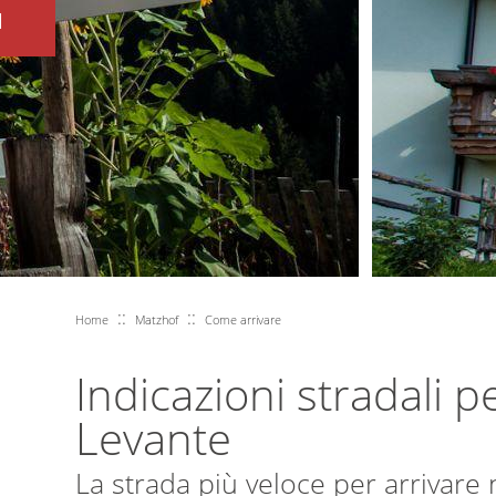
I
::
::
Home
Matzhof
Come arrivare
Indicazioni stradali 
Levante
La strada più veloce per arrivare n