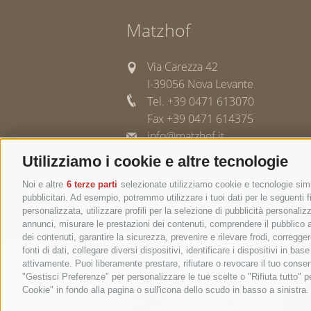
Matzhof
Via Carezza 42
I-39056 Nova Levante
Tel. +39 0471 613070
Fax +39 0471 614375
info@matzhof.it
Utilizziamo i cookie e altre tecnologie
Noi e altre
6 terze parti
selezionate utilizziamo cookie e tecnologie simil
pubblicitari. Ad esempio, potremmo utilizzare i tuoi dati per le seguenti fin
COOKIE POLICY
CREDITS
MAPPA DEL SITO
personalizzata, utilizzare profili per la selezione di pubblicità personaliz
annunci, misurare le prestazioni dei contenuti, comprendere il pubblico att
dei contenuti, garantire la sicurezza, prevenire e rilevare frodi, corregg
fonti di dati, collegare diversi dispositivi, identificare i dispositivi in 
attivamente. Puoi liberamente prestare, rifiutare o revocare il tuo consen
"Gestisci Preferenze" per personalizzare le tue scelte o "Rifiuta tutto"
Cookie" in fondo alla pagina o sull'icona dello scudo in basso a sinistra.