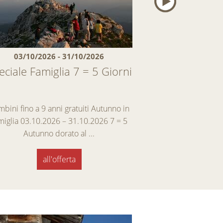
03/10/2026 - 31/10/2026
28/11/2026 
eciale Famiglia 7 = 5 Giorni
Prima neve – 
asso
E in pi
bini fino a 9 anni gratuiti Autunno in
Speciale inizio inv
miglia 03.10.2026 – 31.10.2026 7 = 5
sciare e godersi ap
Autunno dorato al ...
l’inver
all'offerta
all'