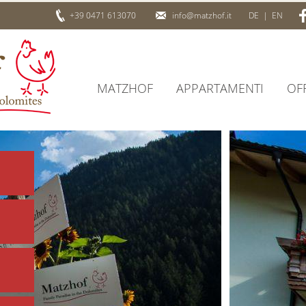
+39 0471 613070
info@matzhof.it
DE
|
EN
MATZHOF
APPARTAMENTI
OF