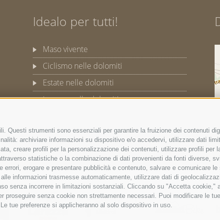
Idealo per tutti!
Maso vivente
Ciclismo nelle dolomiti
Estate nelle dolomiti
Inverno nelle dolomiti
i. Questi strumenti sono essenziali per garantire la fruizione dei contenuti dig
alità: archiviare informazioni su dispositivo e/o accedervi, utilizzare dati limita
PRIVACY
PREFERENZE COOKIES
zata, creare profili per la personalizzazione dei contenuti, utilizzare profili per
raverso statistiche o la combinazione di dati provenienti da fonti diverse, svilu
ere errori, erogare e presentare pubblicità e contenuto, salvare e comunicare le
base alle informazioni trasmesse automaticamente, utilizzare dati di geolocalizzaz
so senza incorrere in limitazioni sostanziali. Cliccando su "Accetta cookie," ac
 per proseguire senza cookie non strettamente necessari. Puoi modificare le t
 Le tue preferenze si applicheranno al solo dispositivo in uso.