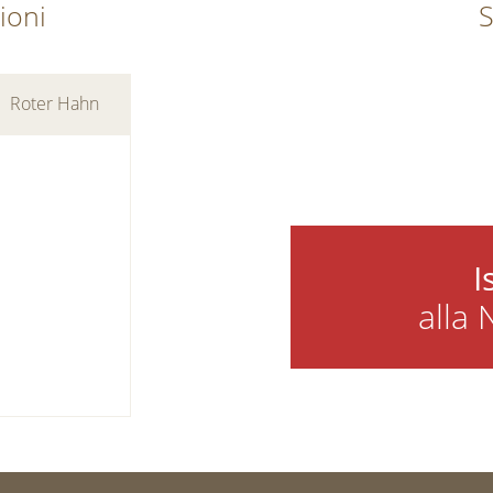
ioni
S
Roter Hahn
I
alla 