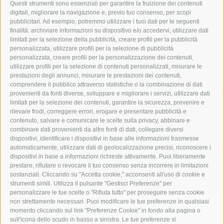
Questi strumenti sono essenziali per garantire la fruizione dei contenuti
digitali, migliorare la navigazione e, previo tuo consenso, per scopi
Matzhof
pubblicitari. Ad esempio, potremmo utilizzare i tuoi dati per le seguenti
finalità: archiviare informazioni su dispositivo e/o accedervi, utilizzare dati
limitati per la selezione della pubblicità, creare profili per la pubblicità
Via Carezza 42
personalizzata, utilizzare profili per la selezione di pubblicità
personalizzata, creare profili per la personalizzazione dei contenuti,
I-39056 Nova Levante
utilizzare profili per la selezione di contenuti personalizzati, misurare le
Tel. +39 0471 613070
prestazioni degli annunci, misurare le prestazioni dei contenuti,
comprendere il pubblico attraverso statistiche o la combinazione di dati
Fax +39 0471 614375
provenienti da fonti diverse, sviluppare e migliorare i servizi, utilizzare dati
info@matzhof.it
limitati per la selezione dei contenuti, garantire la sicurezza, prevenire e
rilevare frodi, correggere errori, erogare e presentare pubblicità e
contenuto, salvare e comunicare le scelte sulla privacy, abbinare e
combinare dati provenienti da altre fonti di dati, collegare diversi
dispositivi, identificare i dispositivi in base alle informazioni trasmesse
COOKIE POLICY
PRIVACY
CREDITS
MAPPA DEL SITO
automaticamente, utilizzare dati di geolocalizzazione precisi, riconoscere i
PREFERENZE COOKIES
dispositivi in base a informazioni richieste attivamente. Puoi liberamente
prestare, rifiutare o revocare il tuo consenso senza incorrere in limitazioni
sostanziali. Cliccando su "Accetta cookie," acconsenti all'uso di cookie e
strumenti simili. Utilizza il pulsante "Gestisci Preferenze" per
personalizzare le tue scelte o "Rifiuta tutto" per proseguire senza cookie
non strettamente necessari. Puoi modificare le tue preferenze in qualsiasi
momento cliccando sul link "Preferenze Cookie" in fondo alla pagina o
sull'icona dello scudo in basso a sinistra. Le tue preferenze si