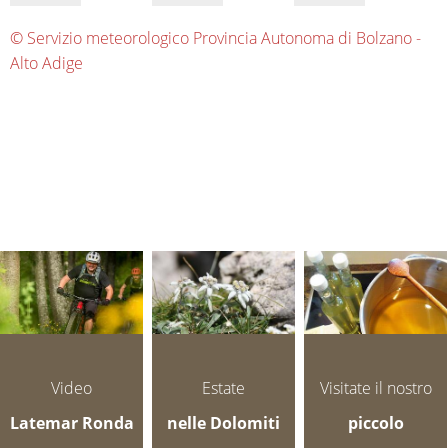
© Servizio meteorologico Provincia Autonoma di Bolzano -
Alto Adige
Video
Estate
Visitate il nostro
Latemar Ronda
nelle Dolomiti
piccolo