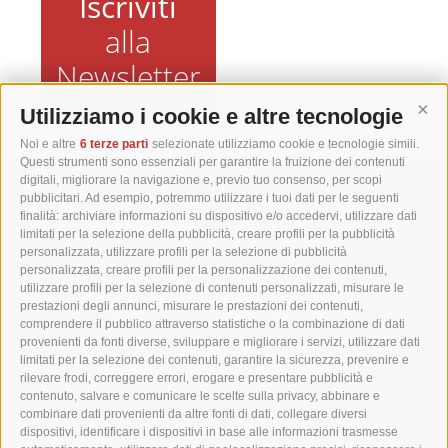
Iscriviti
alla
Newsletter
Utilizziamo i cookie e altre tecnologie
Cont
Noi e altre
6 terze parti
selezionate utilizziamo cookie e tecnologie simili.
Questi strumenti sono essenziali per garantire la fruizione dei contenuti
digitali, migliorare la navigazione e, previo tuo consenso, per scopi
Matzhof
pubblicitari. Ad esempio, potremmo utilizzare i tuoi dati per le seguenti
finalità: archiviare informazioni su dispositivo e/o accedervi, utilizzare dati
limitati per la selezione della pubblicità, creare profili per la pubblicità
Via Carezza 42
personalizzata, utilizzare profili per la selezione di pubblicità
personalizzata, creare profili per la personalizzazione dei contenuti,
I-39056 Nova Levante
utilizzare profili per la selezione di contenuti personalizzati, misurare le
Tel. +39 0471 613070
prestazioni degli annunci, misurare le prestazioni dei contenuti,
comprendere il pubblico attraverso statistiche o la combinazione di dati
Fax +39 0471 614375
provenienti da fonti diverse, sviluppare e migliorare i servizi, utilizzare dati
info@matzhof.it
limitati per la selezione dei contenuti, garantire la sicurezza, prevenire e
rilevare frodi, correggere errori, erogare e presentare pubblicità e
contenuto, salvare e comunicare le scelte sulla privacy, abbinare e
combinare dati provenienti da altre fonti di dati, collegare diversi
dispositivi, identificare i dispositivi in base alle informazioni trasmesse
COOKIE POLICY
PRIVACY
CREDITS
MAPPA DEL SITO