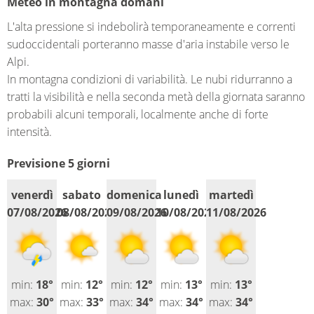
Meteo in montagna domani
L'alta pressione si indebolirà temporaneamente e correnti
sudoccidentali porteranno masse d'aria instabile verso le
Alpi.
In montagna condizioni di variabilità. Le nubi ridurranno a
tratti la visibilità e nella seconda metà della giornata saranno
probabili alcuni temporali, localmente anche di forte
intensità.
Previsione 5 giorni
venerdì
sabato
domenica
lunedì
martedì
07/08/2026
08/08/2026
09/08/2026
10/08/2026
11/08/2026
min:
18°
min:
12°
min:
12°
min:
13°
min:
13°
max:
30°
max:
33°
max:
34°
max:
34°
max:
34°