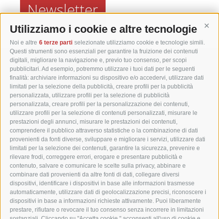
Newsletter
Utilizziamo i cookie e altre tecnologie
Cont
Noi e altre
6 terze parti
selezionate utilizziamo cookie e tecnologie simili.
Questi strumenti sono essenziali per garantire la fruizione dei contenuti
digitali, migliorare la navigazione e, previo tuo consenso, per scopi
Matzhof
pubblicitari. Ad esempio, potremmo utilizzare i tuoi dati per le seguenti
finalità: archiviare informazioni su dispositivo e/o accedervi, utilizzare dati
limitati per la selezione della pubblicità, creare profili per la pubblicità
Via Carezza 42
personalizzata, utilizzare profili per la selezione di pubblicità
personalizzata, creare profili per la personalizzazione dei contenuti,
I-39056 Nova Levante
utilizzare profili per la selezione di contenuti personalizzati, misurare le
Tel. +39 0471 613070
prestazioni degli annunci, misurare le prestazioni dei contenuti,
Fax +39 0471 614375
comprendere il pubblico attraverso statistiche o la combinazione di dati
provenienti da fonti diverse, sviluppare e migliorare i servizi, utilizzare dati
info@matzhof.it
limitati per la selezione dei contenuti, garantire la sicurezza, prevenire e
rilevare frodi, correggere errori, erogare e presentare pubblicità e
contenuto, salvare e comunicare le scelte sulla privacy, abbinare e
combinare dati provenienti da altre fonti di dati, collegare diversi
dispositivi, identificare i dispositivi in base alle informazioni trasmesse
COOKIE POLICY
PRIVACY
CREDITS
MAPPA DEL SITO
automaticamente, utilizzare dati di geolocalizzazione precisi, riconoscere i
PREFERENZE COOKIES
dispositivi in base a informazioni richieste attivamente. Puoi liberamente
prestare, rifiutare o revocare il tuo consenso senza incorrere in limitazioni
sostanziali. Cliccando su "Accetta cookie," acconsenti all'uso di cookie e